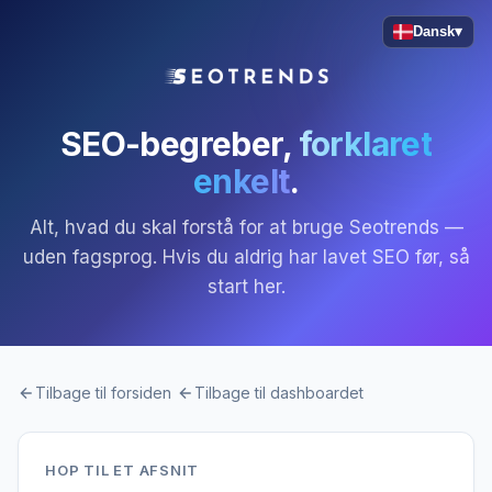
Dansk
▾
SEO-begreber,
forklaret
enkelt
.
Alt, hvad du skal forstå for at bruge Seotrends —
uden fagsprog. Hvis du aldrig har lavet SEO før, så
start her.
Tilbage til forsiden
Tilbage til dashboardet
HOP TIL ET AFSNIT