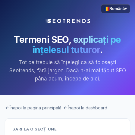
Română
▾
Termeni SEO,
explicați pe
înțelesul tuturor
.
Tot ce trebuie să înțelegi ca să folosești
Seotrends, fără jargon. Dacă n-ai mai făcut SEO
până acum, începe de aici.
Înapoi la pagina principală
Înapoi la dashboard
SARI LA O SECȚIUNE