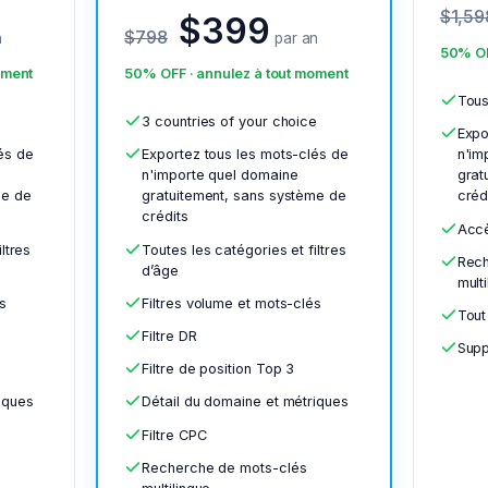
$1,59
$399
$798
n
par an
50% OF
oment
50% OFF · annulez à tout moment
Tous
3 countries of your choice
Expo
és de
Exportez tous les mots-clés de
n'im
n'importe quel domaine
grat
me de
gratuitement, sans système de
créd
crédits
Accè
ltres
Toutes les catégories et filtres
Rech
d’âge
mult
s
Filtres volume et mots-clés
Tout
Filtre DR
Supp
Filtre de position Top 3
iques
Détail du domaine et métriques
Filtre CPC
Recherche de mots-clés