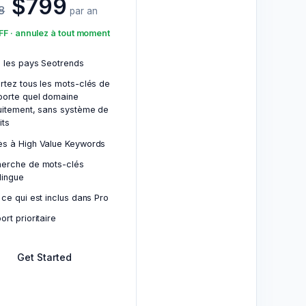
$799
8
par an
F · annulez à tout moment
 les pays Seotrends
rtez tous les mots-clés de
porte quel domaine
uitement, sans système de
its
s à High Value Keywords
erche de mots-clés
ilingue
 ce qui est inclus dans Pro
ort prioritaire
Get Started