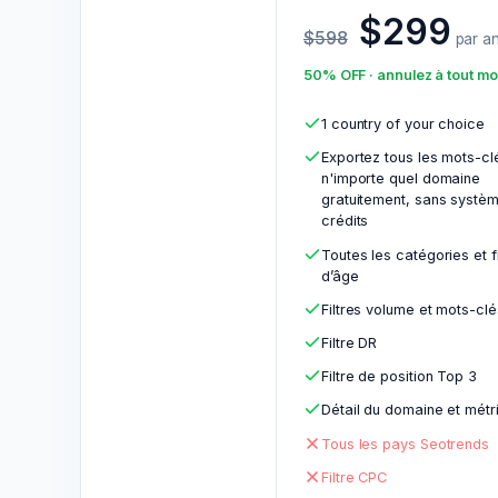
$299
$598
par a
50% OFF · annulez à tout m
1 country of your choice
Exportez tous les mots-cl
n'importe quel domaine
gratuitement, sans systè
crédits
Toutes les catégories et fi
d’âge
Filtres volume et mots-clé
Filtre DR
Filtre de position Top 3
Détail du domaine et métr
Tous les pays Seotrends
Filtre CPC