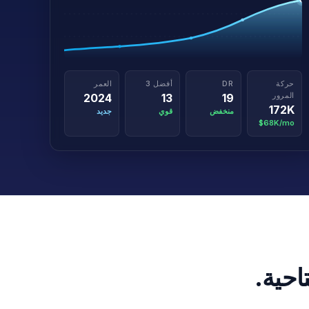
حركة
DR
أفضل 3
العمر
المرور
2024
13
19
172K
منخفض
قوي
جديد
$68K/mo