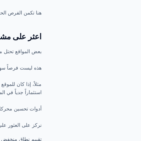
هنا تكمن الفرص الحق
اعثر على مشاريع SEO يسهل الت
بعض المواقع تحتل مر
هذه ليست فرصاً سهل
مثلاً، إذا كان للمو
استثماراً جدياً في ا
أدوات تحسين محركا
نركز على العثور عل
تقييم نطاق منخفض