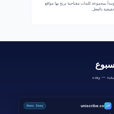
تبدأ بمجموعة كلمات مفتاحية تربح بها مواقع
قيقية بالفعل.
أسبوع
إيرادات حقيقية — وهذه
uniscribe.co
Stars · Easy