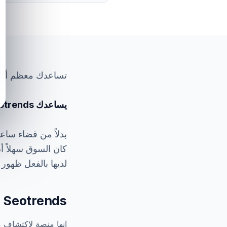
تساعدك معظم أدوات
يساعدك Seotrends على العثور على مشاريع حقيقية ناجحة بالفعل على جوجل.
بدلاً من قضاء ساع
لديها بالفعل ظهو
Seotrends ليس مجرد أداة لاستكشاف الكلمات المفتاحية
إنها منصة لاكتشاف م