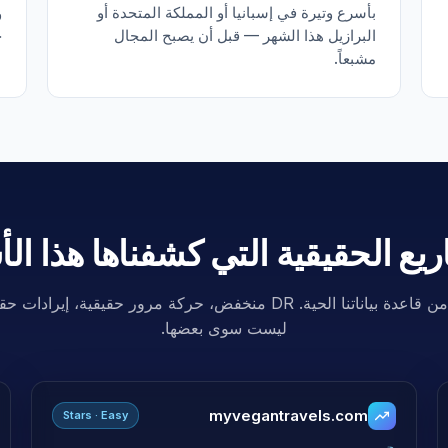
بأسرع وتيرة في إسبانيا أو المملكة المتحدة أو
و
البرازيل هذا الشهر — قبل أن يصبح المجال
ح
مشبعاً.
يع الحقيقية التي كشفناها هذا ال
ثلاثة نطاقات من قاعدة بياناتنا الحية. DR منخفض، حركة مرور حقيقية، 
ليست سوى بعضها.
myvegantravels.com
Stars · Easy