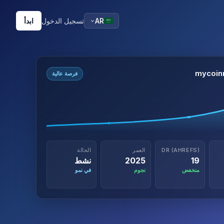
تسجيل الدخول
ابدأ
AR
mycoin
فرصة عالية
DR (AHREFS)
العمر
الحالة
19
2025
نشط
منخفض
نجوم
في نمو