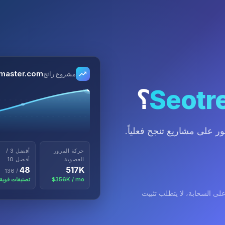
master.com
مشروع رائج
Seotr
؟
ر على مشاريع تنجح فعلياً.
حركة المرور
أفضل 3 /
العضوية
أفضل 10
48
517K
/ 136
$356K / mo
تصنيفات قوية