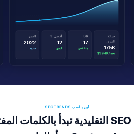
حركة
DR
أفضل 3
العمر
المرور
2022
12
17
175K
منخفض
قوي
جديد
$394K/mo
أين يناسب SEOTRENDS
احية.