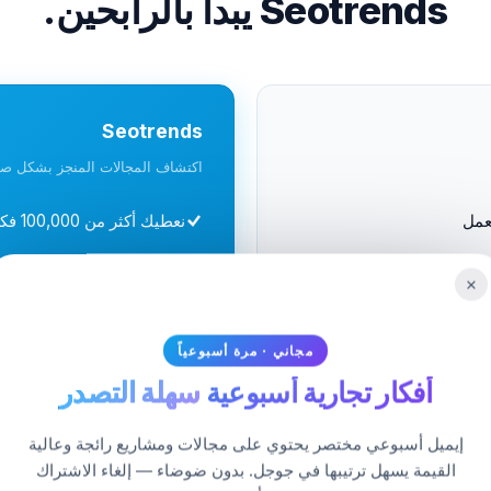
Seotrends يبدأ بالرابحين.
Seotrends
اكتشاف المجالات المنجز بشكل ص
تعمل
نعطيك أكثر من 100,000 فكرة تحتل مرتبة بالفعل
خمن الصعوبة بنقاط 0-100 ويمكن أن تنفق آلاف
×
ية دون التأكد من أن تلك
برؤية عالية في حركة المرور
 للمشاريع الجديدة
اكتشاف النطاقات الرائجة أو 
مجاني · مرة أسبوعياً
الأساس
هو الأساس
أفكار تجارية أسبوعية
سهلة التصدر
من $49/شهر، مع خصم 50% على الشهر الأول
التدقيق
مصمم لرواد الأعمال الذين 
إيميل أسبوعي مختصر يحتوي على مجالات ومشاريع رائجة وعالية
القيمة يسهل ترتيبها في جوجل. بدون ضوضاء — إلغاء الاشتراك