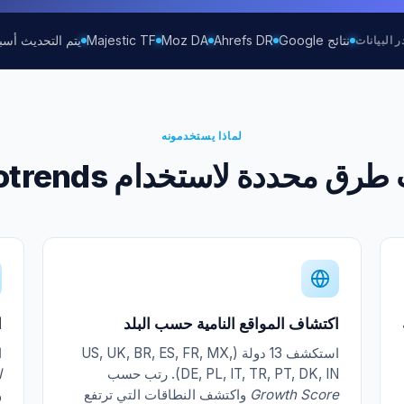
نتائج Google
Ahrefs DR
Moz DA
Majestic TF
يتم التحديث أسبو
 البيانات
لماذا يستخدمونه
طرق محددة لاستخدام Seotrends
اكتشاف المواقع النامية حسب البلد
ا
استكشف 13 دولة (US, UK, BR, ES, FR, MX,
ا
DE, PL, IT, TR, PT, DK, IN). رتب حسب
ا
Growth Score
واكتشف النطاقات التي ترتفع