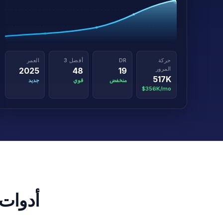
حركة
DR
أفضل 3
العمر
المرور
2025
48
19
517K
منخفض
قوي
جديد
$356K/mo
أدوات SEO التقليدية تبدأ بالكلمات المفت