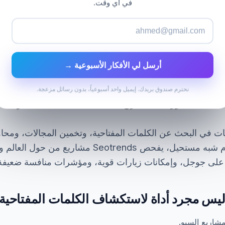
في أي وقت.
أرسل لي الأفكار الأسبوعية →
 السيو في العثور على الكلمات المفتاحية.
نحترم صندوق بريدك. إيميل واحد أسبوعياً، بدون رسائل مزعجة.
ات في البحث عن الكلمات المفتاحية، وتخمين المجالات، ومحاول
كان السوق سهلاً أم شبه مستحيل، يفحص Seotrends مشا
ر على جوجل، وإمكانات زيارات قوية، ومؤشرات منافسة ضعيفة
شاريع السيو.