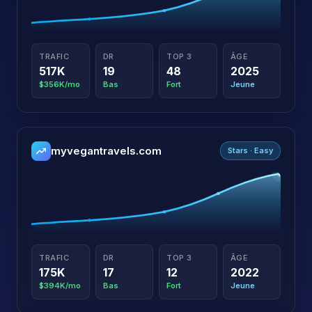
TRAFIC
DR
TOP 3
ÂGE
517K
19
48
2025
$356K/mo
Bas
Fort
Jeune
myvegantravels.com
Stars · Easy
TRAFIC
DR
TOP 3
ÂGE
175K
17
12
2022
$394K/mo
Bas
Fort
Jeune