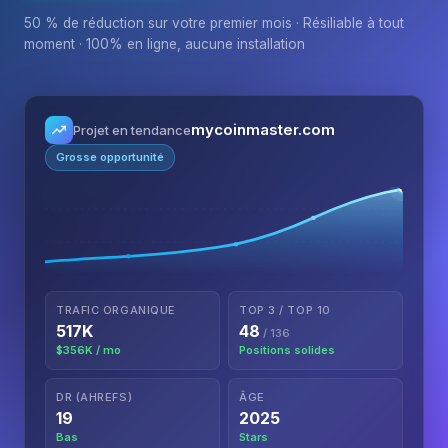
50 % de réduction sur votre premier mois · Résiliable à tout
moment · 100% en ligne, aucune installation
mycoinmaster.com
Projet en tendance
Grosse opportunité
TRAFIC ORGANIQUE
TOP 3 / TOP 10
517K
48
/ 136
$356K / mo
Positions solides
DR (AHREFS)
ÂGE
19
2025
Bas
Stars