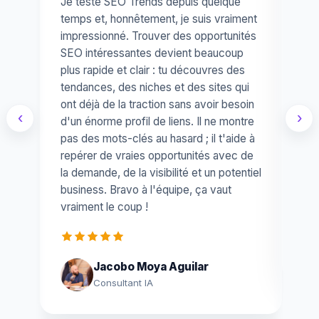
Je teste SEO Trends depuis quelque
Qua
temps et, honnêtement, je suis vraiment
ang
impressionné. Trouver des opportunités
l'o
SEO intéressantes devient beaucoup
que
plus rapide et clair : tu découvres des
pre
tendances, des niches et des sites qui
rac
ont déjà de la traction sans avoir besoin
vra
‹
›
d'un énorme profil de liens. Il ne montre
rep
pas des mots-clés au hasard ; il t'aide à
qu'
repérer de vraies opportunités avec de
out
la demande, de la visibilité et un potentiel
vra
business. Bravo à l'équipe, ça vaut
vraiment le coup !
Jacobo Moya Aguilar
Consultant IA