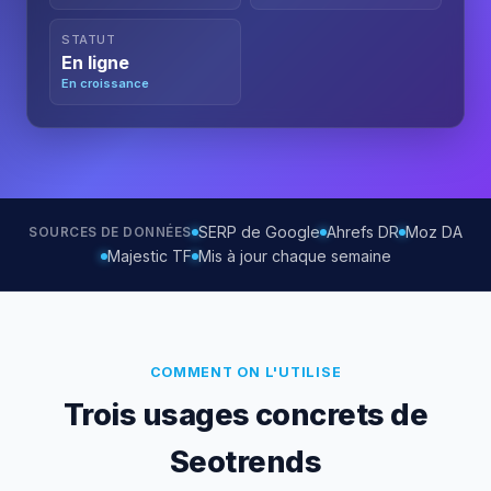
STATUT
En ligne
En croissance
SERP de Google
Ahrefs DR
Moz DA
SOURCES DE DONNÉES
Majestic TF
Mis à jour chaque semaine
COMMENT ON L'UTILISE
Trois usages concrets de
Seotrends