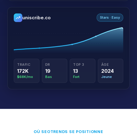
uniscribe.co
Stars · Easy
TRAFIC
DR
TOP 3
ÂGE
172K
19
13
2024
$68K/mo
Bas
Fort
Jeune
OÙ SEOTRENDS SE POSITIONNE