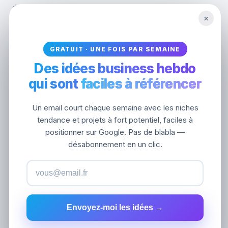
domaine élevée, des milliers de domaines référents
×
et des positions solides, la concurrence peut
nécessiter un investissement sérieux en contenu,
liens et temps.
GRATUIT · UNE FOIS PAR SEMAINE
Des idées business hebdo
Seotrends vous aide à éviter ces marchés.
qui sont
faciles à référencer
Nous nous concentrons sur la recherche de projets
Un email court chaque semaine avec les niches
où la concurrence semble plus faible :
tendance et projets à fort potentiel, faciles à
positionner sur Google. Pas de blabla —
Faible Domain Rating
désabonnement en un clic.
Peu de backlinks
Forte visibilité Google
Trafic organique en croissance
Forte valeur de trafic
Envoyez-moi les idées →
Vrai potentiel de niche